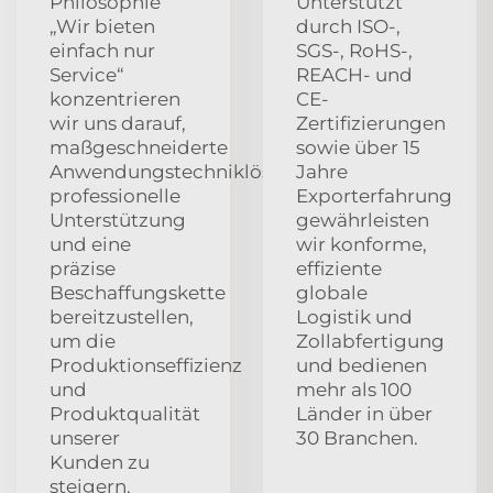
Philosophie
Unterstützt
„Wir bieten
durch ISO-,
einfach nur
SGS-, RoHS-,
Service“
REACH- und
konzentrieren
CE-
wir uns darauf,
Zertifizierungen
maßgeschneiderte
sowie über 15
Anwendungstechniklösungen,
Jahre
professionelle
Exporterfahrung
Unterstützung
gewährleisten
und eine
wir konforme,
präzise
effiziente
Beschaffungskette
globale
bereitzustellen,
Logistik und
um die
Zollabfertigung
Produktionseffizienz
und bedienen
und
mehr als 100
Produktqualität
Länder in über
unserer
30 Branchen.
Kunden zu
steigern.