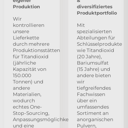
eigener
&
Produktion
diversifiziertes
Produktportfolio
Wir
kontrollieren
Mit
unsere
spezialisierten
Lieferkette
Abteilungen für
durch mehrere
Schlüsselprodukte
Produktionsstätten
wie Titandioxid
für Titandioxid
(20 Jahre),
(jährliche
Bariumsulfat
Kapazität von
(15 Jahre) und
150.000
andere bieten
Tonnen) und
wir
andere
tiefgreifendes
Materialien,
Fachwissen
wodurch
über ein
echtes One-
umfassendes
Stop-Sourcing,
Sortiment an
Anpassungsmöglichkeiten
anorganischen
und eine
Pulvern,