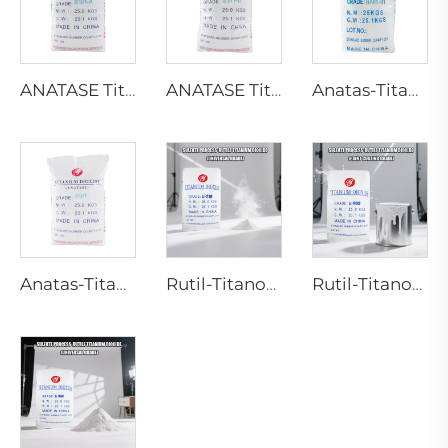
ANATASE Titan dioxide B101-A
ANATASE Titandioxid B101-C
Anatas-Titanoxid BA01-01 | Allgemeine Qualität
Anatas-Titanoxid A101|Allgemeine Qualität
Rutil-Titanoxid R218 (Universalqualität)
Rutil-Titanoxid R909 (Beschichtungen und Lacke allgemein)