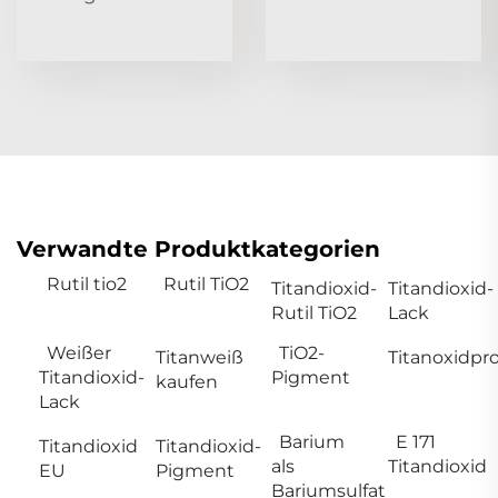
Verwandte Produktkategorien
Rutil tio2
Rutil TiO2
Titandioxid-
Titandioxid-
Rutil TiO2
Lack
Weißer
TiO2-
Titanweiß
Titanoxidpr
Titandioxid-
Pigment
kaufen
Lack
Barium
E 171
Titandioxid
Titandioxid-
als
Titandioxid
EU
Pigment
Bariumsulfat