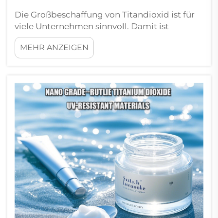
Die Großbeschaffung von Titandioxid ist für
viele Unternehmen sinnvoll. Damit ist
gemeint, große Mengen dieses
MEHR ANZEIGEN
Schlüsselmaterials von vertrauenswürdigen
Lieferanten wie Liangjiang zu beziehen.
Wichtige Vorteile des Großkaufs von
Titandioxid: Ein großer Vorteil beim Kauf
größerer Mengen Titandioxid ist m...