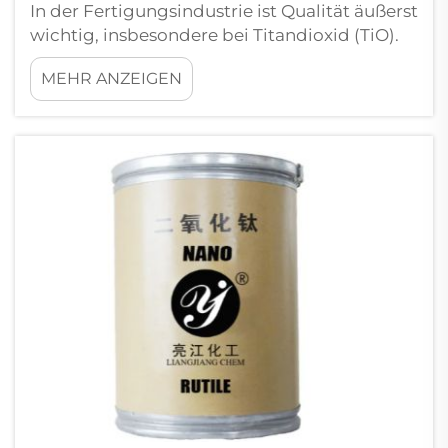
In der Fertigungsindustrie ist Qualität äußerst
wichtig, insbesondere bei Titandioxid (TiO).
Unternehmen wie Liangjiang müssen
MEHR ANZEIGEN
sicherstellen, dass ihre Produkte hohe
Standards erfüllen, ohne ständig Proben zur
Prüfung an ein Labor zu senden. ...