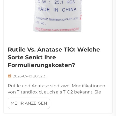
Rutile Vs. Anatase TiO: Welche
Sorte Senkt Ihre
Formulierungskosten?
2026-07-10 20:52:31
Rutile und Anatase sind zwei Modifikationen
von Titandioxid, auch als TiO2 bekannt. Sie
werden in zahlreichen Produkten eingesetzt
MEHR ANZEIGEN
– von Lacken bis hin zu Kunststoffen. Die
Unterschiede zwischen Rutile und Anatase zu