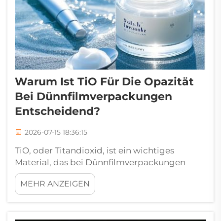
Warum Ist TiO Für Die Opazität
Bei Dünnfilmverpackungen
Entscheidend?
2026-07-15 18:36:15
TiO, oder Titandioxid, ist ein wichtiges
Material, das bei Dünnfilmverpackungen
eingesetzt wird. Diese Verpackungen werden
MEHR ANZEIGEN
für zahlreiche Produkte verwendet,
beispielsweise Lebensmittel,
Elektronikartikel und medizinische Artikel.