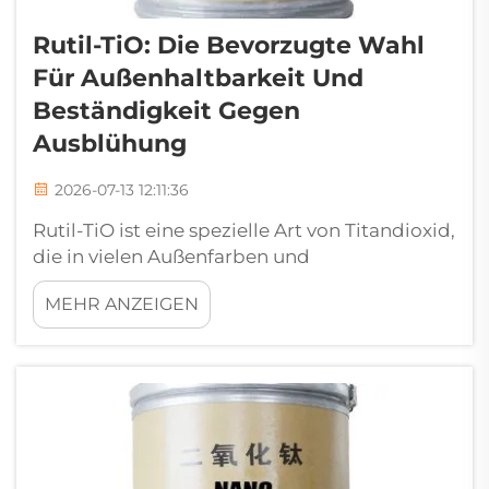
Rutil-TiO: Die Bevorzugte Wahl
Für Außenhaltbarkeit Und
Beständigkeit Gegen
Ausblühung
2026-07-13 12:11:36
Rutil-TiO ist eine spezielle Art von Titandioxid,
die in vielen Außenfarben und
Beschichtungen verwendet wird. Rutil-TiO
MEHR ANZEIGEN
wird gewählt, weil es dazu beiträgt, Gebäude
und andere Konstruktionen langlebiger zu
machen. Bei Liangjiang wissen wir, wie
wichtig es ist, dass Farbe …