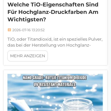
Welche TiO-Eigenschaften Sind
Für Hochglanz-Druckfarben Am
Wichtigsten?
2026-07-16 13:20:52
TiO, oder Titandioxid, ist ein spezielles Pulver,
das bei der Herstellung von Hochglanz-
Druckfarben eine wichtige Rolle spielt. Es
MEHR ANZEIGEN
verleiht der Farbe Helligkeit und Glanz – ein
entscheidender Faktor, um Kunden
anzuziehen. Wenn Menschen eine glänzende
Zeitschrift oder ein farbenfrohes Etikett
sehen, t...