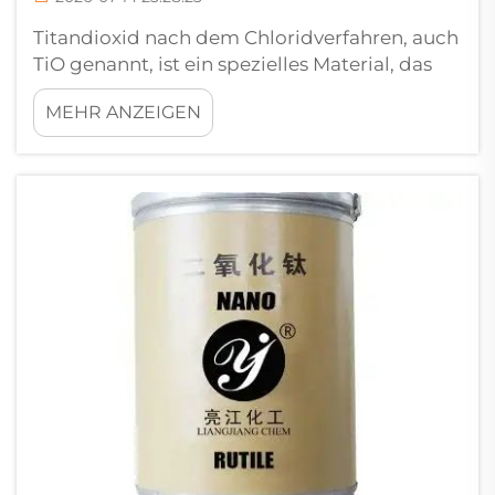
Titandioxid nach dem Chloridverfahren, auch
TiO genannt, ist ein spezielles Material, das
Beschichtungen für Kraftfahrzeuge
MEHR ANZEIGEN
besonders widerstandsfähig und langlebig
macht. Es ist in der Automobilindustrie sehr
beliebt, insbesondere bei Original
Equipment Manufacturers (OEMs), also
Unternehmen, die …