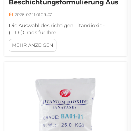
Beschichtungsformulierung Aus
2026-07-11 01:29:47
Die Auswahl des richtigen Titandioxid-
(TiO-)Grads für Ihre
Beschichtungsformulierung ist äußerst
MEHR ANZEIGEN
wichtig. TiO ist ein weißer Pigmentstoff, der
Lacken, Beschichtungen und anderen
Materialien ein helles und farbenfrohes
Aussehen verleiht. Er trägt zur Verbesserung
der Haltbarkeit und Deckkraft von
Beschichtungen bei...