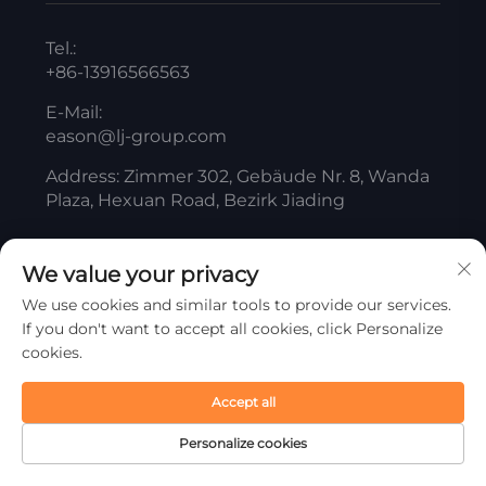
Tel.:
+86-13916566563
E-Mail:
eason@lj-group.com
Address: Zimmer 302, Gebäude Nr. 8, Wanda
Plaza, Hexuan Road, Bezirk Jiading
We value your privacy
Copyright © ShangHai Liangjiang Titanium White
We use cookies and similar tools to provide our services.
Product Co., Ltd. Alle Rechte vorbehalten
If you don't want to accept all cookies, click Personalize
Datenschutzrichtlinie
cookies.
Nach oben scrollen
Accept all
Personalize cookies
Startseite
Produkt
Über uns
Kontakt