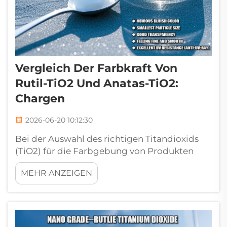
Vergleich Der Farbkraft Von
Rutil-TiO2 Und Anatas-TiO2:
Chargen
2026-06-20 10:12:30
Bei der Auswahl des richtigen Titandioxids
(TiO2) für die Farbgebung von Produkten
spielen zwei Haupttypen eine Rolle: Rutil und
MEHR ANZEIGEN
Anatas. Bei Liangjiang wissen wir, wie wichtig
es ist, die beste Farbkraft für Ihre
Anforderungen zu erhalten. Rutil-TiO2
zeichnet sich durch eine hohe Farbkraft aus,
wä...