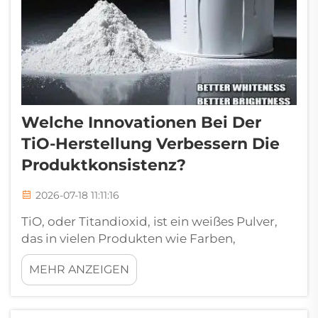
Welche Innovationen Bei Der
TiO-Herstellung Verbessern Die
Produktkonsistenz?
2026-07-18 11:11:16
TiO, oder Titandioxid, ist ein weißes Pulver,
das in vielen Produkten wie Farben,
Kunststoffen und sogar Lebensmitteln
MEHR ANZEIGEN
verwendet wird. Eine konsistente Herstellung
von TiO ist äußerst wichtig. Wenn die Qualität
hoch und stabil ist, sehen die Produkte besser