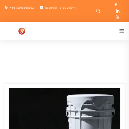
+86-13916566563
eason@lj-group.com