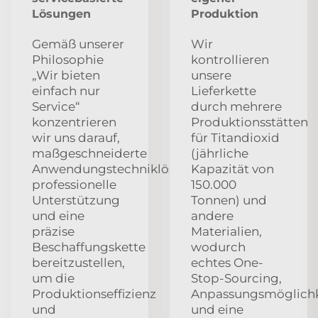
Lösungen
Produktion
Gemäß unserer
Wir
Philosophie
kontrollieren
„Wir bieten
unsere
einfach nur
Lieferkette
Service“
durch mehrere
konzentrieren
Produktionsstätten
wir uns darauf,
für Titandioxid
maßgeschneiderte
(jährliche
Anwendungstechniklösungen,
Kapazität von
professionelle
150.000
Unterstützung
Tonnen) und
und eine
andere
präzise
Materialien,
Beschaffungskette
wodurch
bereitzustellen,
echtes One-
um die
Stop-Sourcing,
Produktionseffizienz
Anpassungsmöglichk
und
und eine