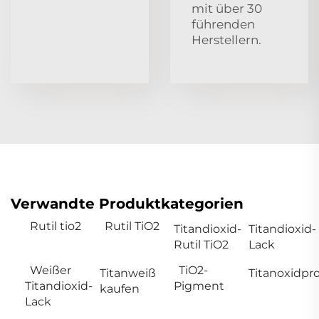
mit über 30
führenden
Herstellern.
Verwandte Produktkategorien
Rutil tio2
Rutil TiO2
Titandioxid-
Titandioxid-
Rutil TiO2
Lack
Weißer
TiO2-
Titanweiß
Titanoxidpr
Titandioxid-
Pigment
kaufen
Lack