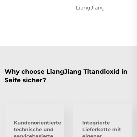
LiangJiang
Why choose LiangJiang Titandioxid in
Seife sicher?
Kundenorientierte
Integrierte
technische und
Lieferkette mit
servicebasierte
eigener