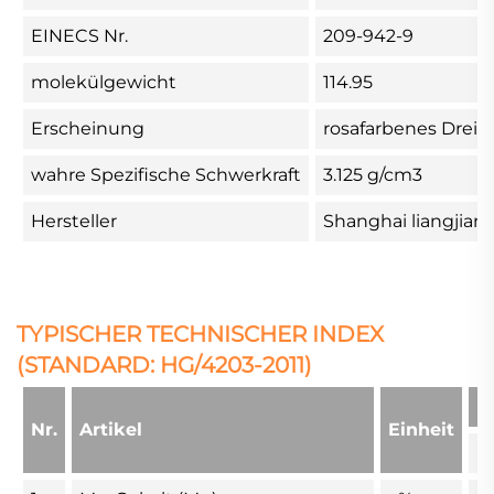
EINECS Nr.
209-942-9
molekülgewicht
114.95
Erscheinung
rosafarbenes Dreiec
wahre Spezifische Schwerkraft
3.125 g/cm3
Hersteller
Shanghai liangjiang
TYPISCHER TECHNISCHER INDEX
(STANDARD: HG/4203-2011)
I
Nr.
Artikel
Einheit
LJ