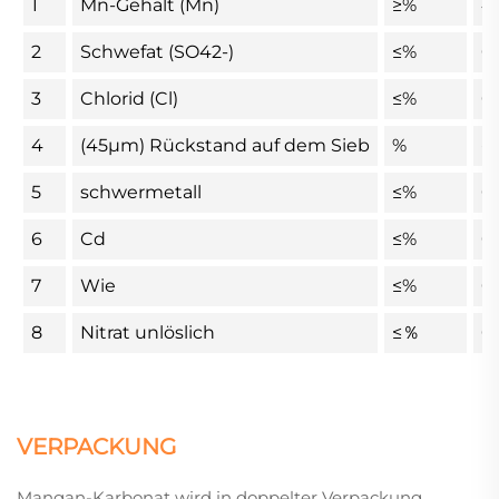
1
Mn-Gehalt (Mn)
≥%
4
2
Schwefat (SO42-)
≤%
0.
3
Chlorid (Cl)
≤%
0.
4
(45µm) Rückstand auf dem Sieb
%
-
5
schwermetall
≤%
0
6
Cd
≤%
0
7
Wie
≤%
0
8
Nitrat unlöslich
≤％
0
VERPACKUNG
Mangan-Karbonat wird in doppelter Verpackung