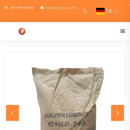
+86-13916566563
eason@lj-group.com
DE