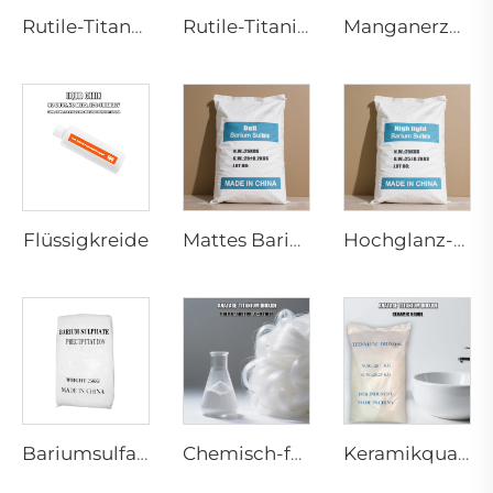
Rutile-Titanoxid R1930 für die Plastikindustrie
Rutile-Titaniumdioxid - Beschichtungsgrad - R920
Manganerzcarbonat Industriequalität
Flüssigkreide
Mattes Bariumsulfat
Hochglanz-Bariumsulfat
Bariumsulfat gefällt (Spezial für Pulverlacke)
Chemisch-fasergradiger Anatas-Titanweiß
Keramikqualität Anatase-Titanoxid