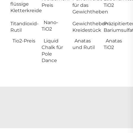
flüssige
Preis
für das
TiO2
Kletterkreide
Gewichtheben
Nano-
Titandioxid-
Gewichtheber-
Präzipitierte
TiO2
Rutil
Kreidestück
Bariumsulfa
Tio2-Preis
Liquid
Anatas
Anatas
Chalk für
und Rutil
TiO2
Pole
Dance