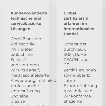
Kundenorientierte
Global
technische und
zertifiziert &
servicebasierte
erfahren im
Lösungen
internationalen
Handel
Gemäß unserer
Philosophie
Unterstützt
„Wir bieten
durch ISO-,
einfach nur
SGS-, RoHS-,
Service“
REACH- und
konzentrieren
CE-
wir uns darauf,
Zertifizierungen
maßgeschneiderte
sowie über 15
Anwendungstechniklösungen,
Jahre
professionelle
Exporterfahrung
Unterstützung
gewährleisten
und eine
wir konforme,
präzise
effiziente