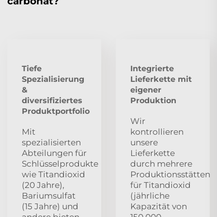
carbonat?
Tiefe
Integrierte
Spezialisierung
Lieferkette mit
&
eigener
diversifiziertes
Produktion
Produktportfolio
Wir
Mit
kontrollieren
spezialisierten
unsere
Abteilungen für
Lieferkette
Schlüsselprodukte
durch mehrere
wie Titandioxid
Produktionsstätten
(20 Jahre),
für Titandioxid
Bariumsulfat
(jährliche
(15 Jahre) und
Kapazität von
andere bieten
150.000