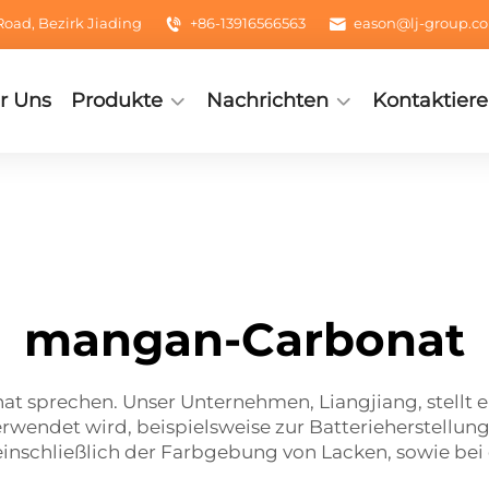
oad, Bezirk Jiading
+86-13916566563
eason@lj-group.c
r Uns
Produkte
Nachrichten
Kontaktiere
mangan-Carbonat
at sprechen. Unser Unternehmen, Liangjiang, stellt 
erwendet wird, beispielsweise zur Batterieherstellu
 einschließlich der Farbgebung von Lacken, sowie be