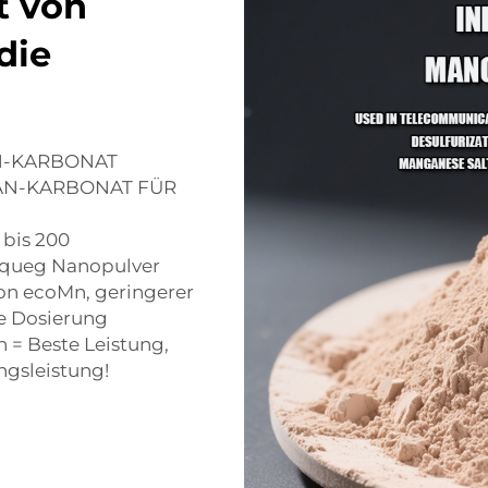
t von
die
N-KARBONAT
AN-KARBONAT FÜR
 bis 200
queg Nanopulver
on ecoMn, geringerer
ie Dosierung
 = Beste Leistung,
gsleistung!