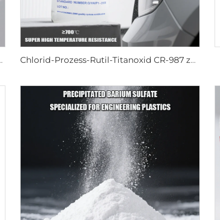
pezial für Masterbatch)
Chlorid-Prozess-Rutil-Titanoxid CR-987 zur Verwendung in Beschichtungen mit überaus hohen Wetterbeständigkeitsanforderungen